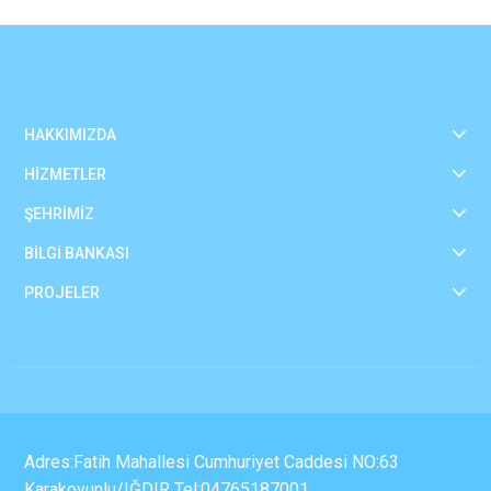
HAKKIMIZDA
HİZMETLER
ŞEHRİMİZ
BİLGİ BANKASI
PROJELER
Adres:Fatih Mahallesi Cumhuriyet Caddesi NO:63
Karakoyunlu/IĞDIR Tel:04765187001